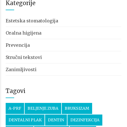
Kategorije
Estetska stomatologija
Oralna higijena
Prevencija
Stručni tekstovi
Zanimljivosti
Tagovi
A-PRF
BELJENJE ZUBA
BRUKSIZAM
DENTALNI PLAK
DENTIN
DEZINFEKCIJA