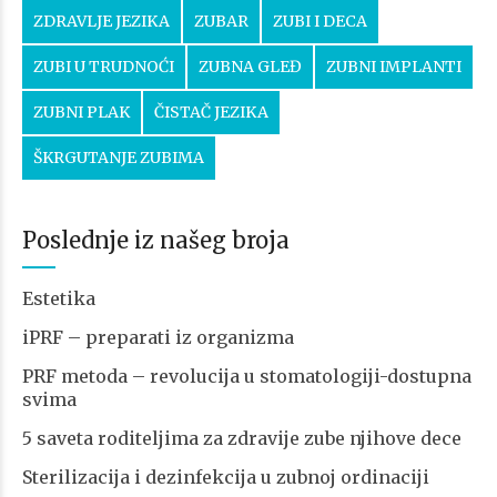
ZDRAVLJE JEZIKA
ZUBAR
ZUBI I DECA
ZUBI U TRUDNOĆI
ZUBNA GLEĐ
ZUBNI IMPLANTI
ZUBNI PLAK
ČISTAČ JEZIKA
ŠKRGUTANJE ZUBIMA
Poslednje iz našeg broja
Estetika
iPRF – preparati iz organizma
PRF metoda – revolucija u stomatologiji-dostupna
svima
5 saveta roditeljima za zdravije zube njihove dece
Sterilizacija i dezinfekcija u zubnoj ordinaciji